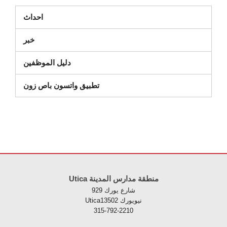
احداث
خبر
دليل الموظفين
تطبيق واتسون باص زون
لموقع معلومات باستخدام PDF، قم بزيارة هذا الرابط
Utica منطقة مدارس المدينة
929 شارع يورك
Uticaنيويورك 13502
315-792-2210