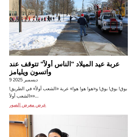
عربة عيد الميلاد "الناس أولاً" تتوقف عند
واتسون ويليامز
9 ديسمبر 2025
بوق! بوق! بوق! و«هو! هو! هو!» عربة «الشعب أولاً» في الطريق!
«الشعب أولاً»...
عرض معرض الصور