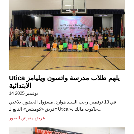
Utica يلهم طلاب مدرسة واتسون ويليامز
الابتدائية
14 نوفمبر 2025
في 13 نوفمبر، رحب السيد هوارد، مسؤول الحضور، بلاعبي
فريق «كوميتس» التابع لـ« Utica »، جاكوب مالك...
عرض معرض الصور