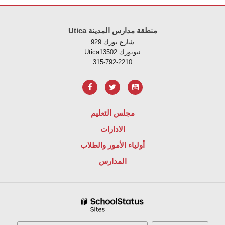
لموقع معلومات باستخدام PDF، قم بزيارة هذا الرابط
Utica منطقة مدارس المدينة
929 شارع يورك
Uticaنيويورك 13502
315-792-2210
مجلس التعليم
الادارات
أولياء الأمور والطلاب
المدارس