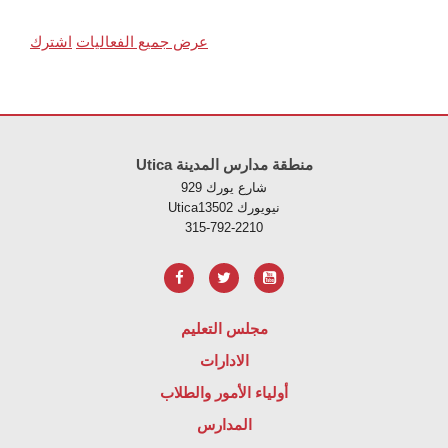
عرض جميع الفعاليات
اشترك
لموقع معلومات باستخدام PDF، قم بزيارة هذا الرابط
Utica منطقة مدارس المدينة
929 شارع يورك
Uticaنيويورك 13502
315-792-2210
مجلس التعليم
الادارات
أولياء الأمور والطلاب
المدارس