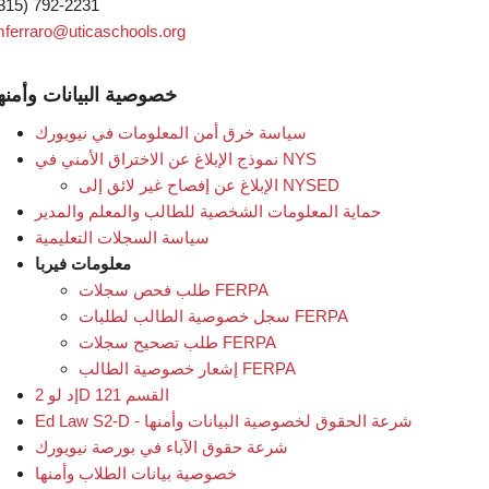
315) 792-2231
ferraro@uticaschools.org
خصوصية البيانات وأمنه
سياسة خرق أمن المعلومات في نيويورك
نموذج الإبلاغ عن الاختراق الأمني في NYS
الإبلاغ عن إفصاح غير لائق إلى NYSED
حماية المعلومات الشخصية للطالب والمعلم والمدير
سياسة السجلات التعليمية
معلومات فيربا
طلب فحص سجلات FERPA
سجل خصوصية الطالب لطلبات FERPA
طلب تصحيح سجلات FERPA
إشعار خصوصية الطالب FERPA
إد لو 2D القسم 121
Ed Law S2-D - شرعة الحقوق لخصوصية البيانات وأمنها
شرعة حقوق الآباء في بورصة نيويورك
خصوصية بيانات الطلاب وأمنها