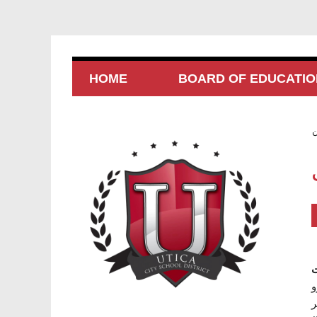
HOME
BOARD OF EDUCATIO
ت
و
ر