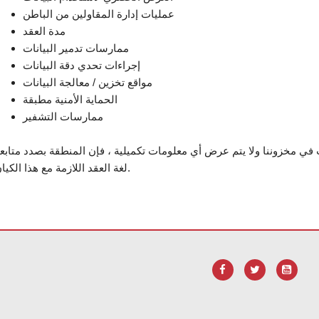
عمليات إدارة المقاولين من الباطن
مدة العقد
ممارسات تدمير البيانات
إجراءات تحدي دقة البيانات
مواقع تخزين / معالجة البيانات
الحماية الأمنية مطبقة
ممارسات التشفير
 في مخزوننا ولا يتم عرض أي معلومات تكميلية ، فإن المنطقة بصدد متابع
لغة العقد اللازمة مع هذا الكيان.
.
لتنزيل برنامج Adobe Acrobat Reader DC
يوفر هذا الموقع معلومات باستخدام PDF، قم ب