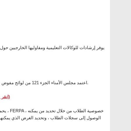
يوفر إرشادات للوكالات التعليمية ومقاوليها الخارجيين حول
اعتمد مجلس الأمناء الجزء 121 من لوائح مفوض التعليم في 13 يناير 2020. وتنفذ هذه القواعد المادة 2-دال من قانون التعليم.
قانون الخصوصية والحقوق التعليمية للأسرة (FERPA) (انقر على الرابط للتنزيل)
يحمي 
الوصول إلى سجلات الطلاب ، وتحديد الغرض الذي يمكنهم 