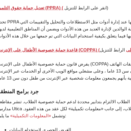
انقر على الرابط للتنزيل)
تعديل حماية حقوق التلميذ (PPRA) (
تحدد PPRA القواعد التي يجب على الولايات والمناطق التعليمية اتباعها عند إدارة أدوات مثل 
ة الوالدين لإدارة العديد من هذه الأدوات ويضمن أن المناطق التعليمية لديه
 (COPPA) (انقر على
يفرض قانون حماية خصوصية الأطفال على الإنترنت (COPPA) متطلبات معينة على مشغلي مواقع الويب أو الألعاب أو تطبيقات اله
المحمول أو الخدمات عبر الإنترنت الموجهة للأطفال دون سن 13 عاما ، وعلى مشغلي مواقع الويب الأخرى أو الخدمات عبر الإنتر
جرد برامج المنطق
الطلاب الالتزام بتدابير محددة لدعم حماية خصوصية الطلاب. تنشر مقاطع
مدارس Utica قائمة بالمقاولين الذين يقومون بجمع/معالجة معلومات الطلاب، إلى جانب «معلومات تكميلية» 
ما يلي:
وتشمل
«المعلومات التكميلية»
الغرض الحصري لاستخدام البيانات