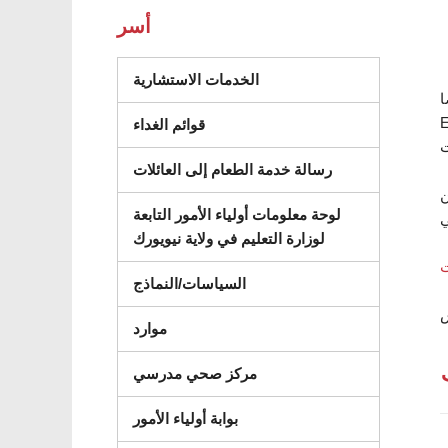
أسر
(يفتح في نافذة جديدة)
الخدمات الاستشارية
Google Ap
استقبال رسائل
قوائم الغداء
رسالة خدمة الطعام إلى العائلات
لويب
لوحة معلومات أولياء الأمور التابعة
لوزارة التعليم في ولاية نيويورك
السياسات/النماذج
موارد
مركز صحي مدرسي
بوابة أولياء الأمور