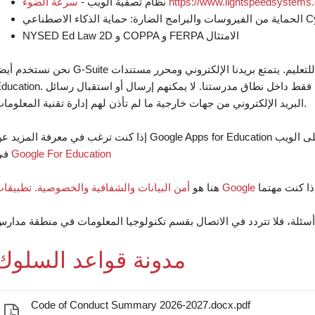
https://www.lightspeedsystems.com/sol/
نظام تصفية الويب -
NYSED Ed Law 2D و COPPA و FERPA الامتثال
نحن نستخدم أيضا G-Suite للتعليم. يتمتع بريدنا الإلكتروني ومحرر مستندات Google بالحماية الكاملة بموجب اتفاقية ps for
Education. الطلاب محميون من خلال القدرة على إرسال بريد إلكتروني فقط داخل نطاق مدرستنا. لا يمكنهم إرسال أو 
البريد الإلكتروني من جهات خارجية ما لم تأذن لهم إدارة تقنية المعلومات.
إذا كنت ترغب في معرفة المزيد عن Google Apps for Education وأمان معلومات الطالب عبر الإنترنت، يرجى زيارة موقعه على ا
Google For Education
في
(يفتح في نافذة جديدة)
ذا كنت مهتما
هنا هو
مدونة قواعد السلوك
Code of Conduct Summary 2026-2027.docx.pdf