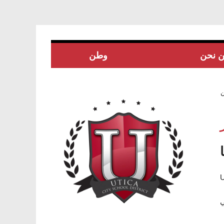
 نحن
وطن