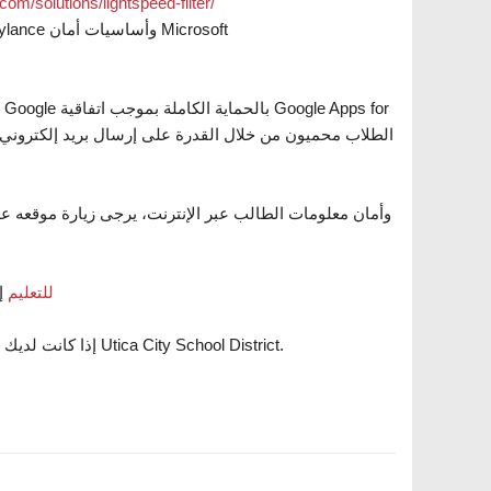
سرعة الضوء utions/lightspeed-filter
الحماية من الفيروسات والبرامج الضارة: حماية الذكاء الاصطناعي Cylance وأساسيات أمان Microsoft
أمن البيانات والشفافية والخصوصية. تطبيقات Google للتعليم
إ
إذا كانت لديك أسئلة، فلا تتردد في الاتصال بقسم تكنولوجيا المعلومات في منطقة مدارس Utica City School District.