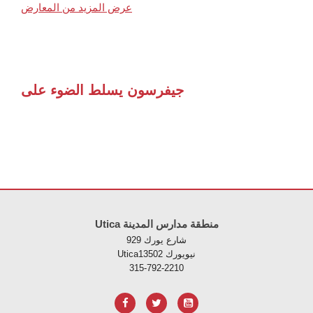
عرض المزيد من المعارض
جيفرسون يسلط الضوء على
لموقع معلومات باستخدام PDF، قم بزيارة هذا الرابط
Utica منطقة مدارس المدينة
929 شارع يورك
Uticaنيويورك 13502
315-792-2210