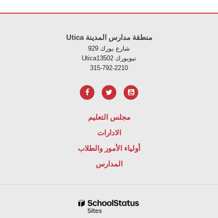
لموقع معلومات باستخدام PDF، قم بزيارة هذا الرابط
Utica منطقة مدارس المدينة
929 شارع يورك
Uticaنيويورك 13502
315-792-2210
مجلس التعليم
الادارات
أولياء الأمور والطلاب
المدارس