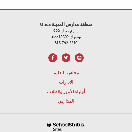
لموقع معلومات باستخدام PDF، قم بزيارة هذا الرابط
Utica منطقة مدارس المدينة
929 شارع يورك
Uticaنيويورك 13502
315-792-2210
مجلس التعليم
الادارات
أولياء الأمور والطلاب
المدارس