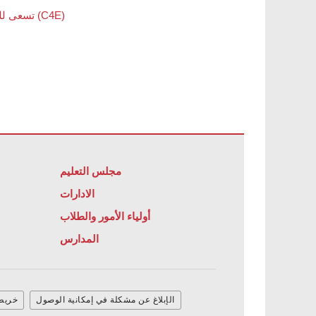
أخبار المنطقة - UCSD تسعى للحصول على مدخلات حول نفقات تمويل عقد التميز (C4E)
مجلس التعليم
الادارات
أولياء الأمور والطلاب
المدارس
الإبلاغ عن مشكلة في إمكانية الوصول
خريطة