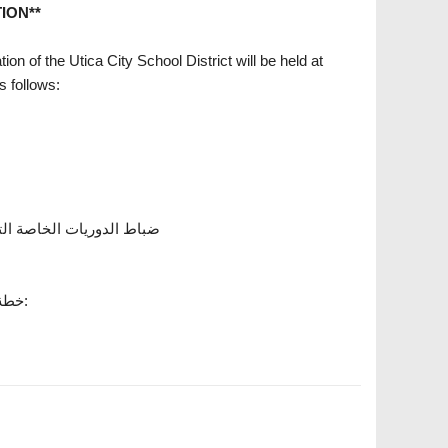
ION**
on of the Utica City School District will be held at
 follows:
ضباط الدوريات الخاصة التابعة لشرطة مقاطعة أونيدا ودائرة شرطة يوتيكا ضباط أمن المدارس
خطة عقد التميز 2025-2026 متاحة للمراجعة والتعليقات على موقعنا الإلكتروني: