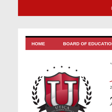
HOME
BOARD OF EDUCATIO
م
ز