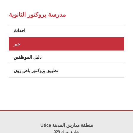
مدرسة بروكتور الثانوية
احداث
خبر
دليل الموظفين
تطبيق بروكتور باص زون
لموقع معلومات باستخدام PDF، قم بزيارة هذا الرابط
Utica منطقة مدارس المدينة
929 شارع يورك