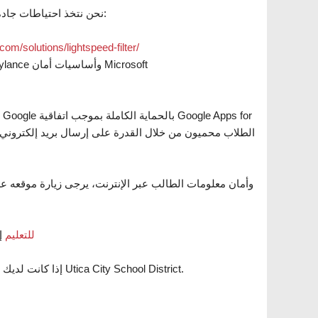
نحن نتخذ احتياطات جادة في حماية الطلاب. بعض الأنظمة التي نستخدمها في إنجاز هذه المهمة هي:
سرعة الضوء utions/lightspeed-filter
الحماية من الفيروسات والبرامج الضارة: حماية الذكاء الاصطناعي Cylance وأساسيات أمان Microsoft
أمن البيانات والشفافية والخصوصية. تطبيقات Google للتعليم
إ
إذا كانت لديك أسئلة، فلا تتردد في الاتصال بقسم تكنولوجيا المعلومات في منطقة مدارس Utica City School District.