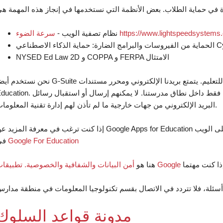
https://www.lightspeedsystems.com/sol/
نظام تصفية الويب -
NYSED Ed Law 2D و COPPA و FERPA الامتثال
نحن نستخدم أيضا G-Suite للتعليم. يتمتع بريدنا الإلكتروني ومحرر مستندات Google بالحماية الكاملة بموجب اتفاقية ps for
Education. الطلاب محميون من خلال القدرة على إرسال بريد إلكتروني فقط داخل نطاق مدرستنا. لا يمكنهم إرسال أو 
البريد الإلكتروني من جهات خارجية ما لم تأذن لهم إدارة تقنية المعلومات.
إذا كنت ترغب في معرفة المزيد عن Google Apps for Education وأمان معلومات الطالب عبر الإنترنت، يرجى زيارة موقعه على ا
Google For Education
في
ذا كنت مهتما
هنا هو
(يفتح في نافذة جديدة)
مدونة قواعد السلوك