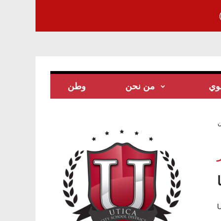
قوي
من نحن
وطن