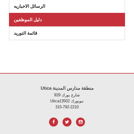
الرسائل الاخباريه
دليل الموظفين
(يفتح في نافذة جديدة)
قائمة التوريد
لموقع معلومات باستخدام PDF، قم بزيارة هذا الرابط
Utica منطقة مدارس المدينة
929 شارع يورك
Uticaنيويورك 13502
315-792-2210