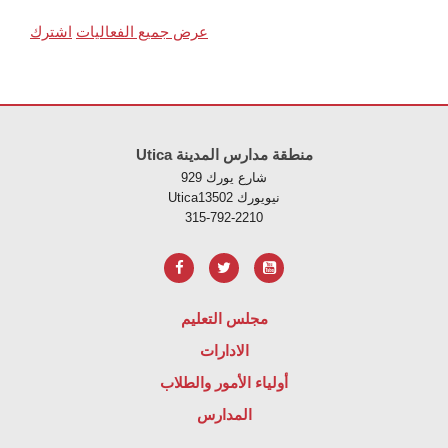
عرض جميع الفعاليات
اشترك
لموقع معلومات باستخدام PDF، قم بزيارة هذا الرابط
Utica منطقة مدارس المدينة
929 شارع يورك
Uticaنيويورك 13502
315-792-2210
مجلس التعليم
الادارات
أولياء الأمور والطلاب
المدارس