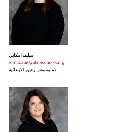
ميليندا مكابي
mmccabe@uticaschools.org
كولومبوس وهيوز الابتدائية