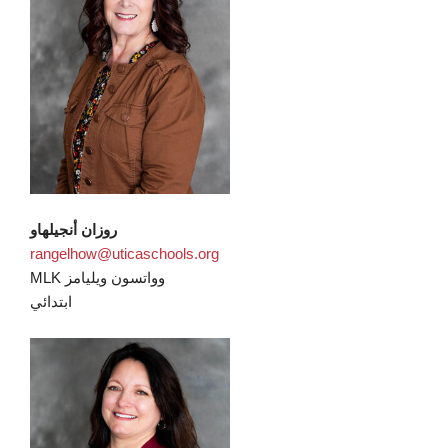
روزان أنجيلهاو
rangelhow@uticaschools.org
MLK وواتسون ويليامز
ابتدائي