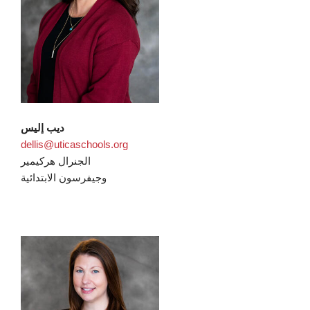
ديب إليس
dellis@uticaschools.org
الجنرال هركيمير
وجيفرسون الابتدائية