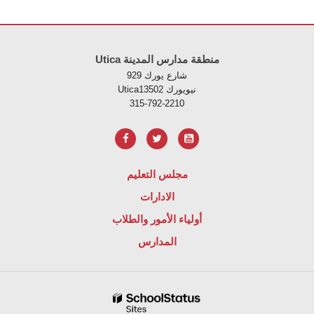
لموقع معلومات باستخدام PDF، قم بزيارة هذا الرابط
Utica منطقة مدارس المدينة
929 شارع يورك
Uticaنيويورك 13502
315-792-2210
مجلس التعليم
الادارات
أولياء الأمور والطلاب
المدارس