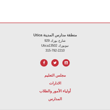
لموقع معلومات باستخدام PDF، قم بزيارة هذا الرابط
Utica منطقة مدارس المدينة
929 شارع يورك
Uticaنيويورك 13502
315-792-2210
مجلس التعليم
الادارات
أولياء الأمور والطلاب
المدارس