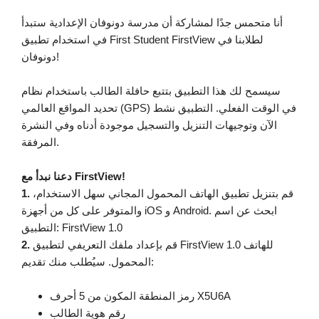
أنا متحمس جدًا لمشاركة أن مدرسة دونوفان الإعدادية ستبدأ
في استخدام تطبيق First Student FirstView لطلابنا في
دونوفان!
سيسمح لك هذا التطبيق بتتبع حافلة الطالب باستخدام نظام
تحديد المواقع العالمي (GPS) في الوقت الفعلي. التطبيق نشط
الآن وتوجيهات التنزيل والتسجيل موجودة أدناه وفي النشرة
المرفقة.
دعنا نبدأ مع FirstView!
قم بتنزيل تطبيق الهاتف المحمول المجاني سهل الاستخدام،
1.
والمتوفر على كل من أجهزة iOS و Android. ابحث عن اسم
التطبيق: FirstView 1.0
قم بإعداد ملفك التعريفي لتطبيق FirstView 1.0 للهاتف
2.
المحمول. سيُطلب منك تقديم:
رمز المنطقة المكون من 5 أحرف X5U6A
رقم هوية الطالب