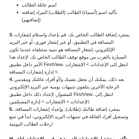
اسم عائلة الطالب
تأكيد اسم (أسماء) الطالب (الطلاب) المراد إضافته
(إضافتهم)
بمجرد إضافة الطالب الخاص بك، قم بإعداد واستلام إشعارات
3.
المسافة في التطبيق، أو عبر إشعار فوري، أو عبر البريد
الإلكتروني. إشعار المسافة هو تنبيه ستتلقاه عندما تكون
السيارة بالقرب من موقع توقف الطالب الخاص بك. لإعداد هذا
الأمر داخل تطبيق FirstView، انتقل إلى الإعدادات > الإشعارات
> إدارة إشعارات المسافة.
بعد ذلك، يمكنك أن تجعل نفسك و/أو أفراد عائلتك ومقدمي
4.
الرعاية الآخرين يتلقون تنبيهات يومية عبر البريد الإلكتروني
للمشوار. لإعداد ذلك داخل تطبيق FirstView، انتقل إلى
الإعدادات > الإشعارات > إدارة المستلمين.
بمجرد إضافة طالبك (طلابك)، وإعداد إشعارات المسافة،
5.
وتسجيل أفراد العائلة في تنبيهات البريد الإلكتروني، ابدأ في تتبع
رحلات الطالب اليومية!
**تأكد من تشغيل الإشعارات الفورية في قسم الإعدادات لتلقي