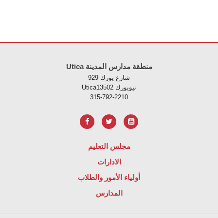
لموقع معلومات باستخدام PDF، قم بزيارة هذا الرابط
Utica منطقة مدارس المدينة
929 شارع يورك
Uticaنيويورك 13502
315-792-2210
مجلس التعليم
الادارات
أولياء الأمور والطلاب
المدارس