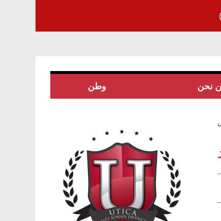
 نحن
وطن